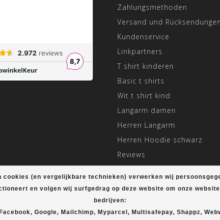
Zahlungsmethoden
Versand und Rücksendunge
Kundenservice
Linkpartners
T shirt kinderen
Basic t shirts
Wit t shirt kind
Langarm damen
Herren Langarm
Herren Hoodie schwarz
Reviews
Angepasste Öffnungszeiten
 cookies (en vergelijkbare technieken) verwerken wij persoonsgeg
ctioneert en volgen wij surfgedrag op deze website om onze websit
bedrijven:
© Copyright 2026 T-shirt Plein
 Facebook, Google, Mailchimp, Myparcel, Multisafepay, Shappz, Web