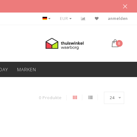
VEEL SHIRTS VOOR WEINIG GELD
EUR
anmelden
0
IDAY
MARKEN
0 Produkte
24