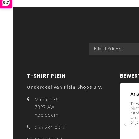
8,7
T-SHIRT PLEIN
BEWER
Onderdeel van Plein Shops B.V.
Minden 36
7327 AW
Apeldoorn
055 234 0022