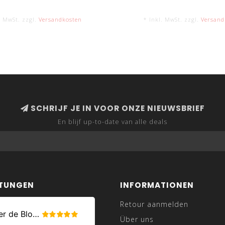
. MwSt. zzgl.
Versandkosten
* Inkl. MwSt. zzgl.
Versand
SCHRIJF JE IN VOOR ONZE NIEUWSBRIEF
En blijf up-to-date van alle deals
TUNGEN
INFORMATIONEN
Retour aanmelden
Über uns