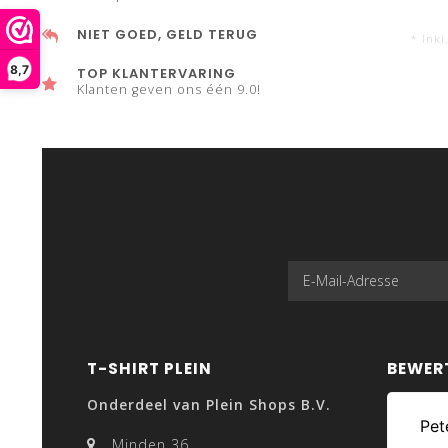
NIET GOED, GELD TERUG
* Inkl
8,7
TOP KLANTERVARING
Klanten geven ons één 9.0!
T-SHIRT PLEIN
BEWER
Onderdeel van Plein Shops B.V.
Minden 36