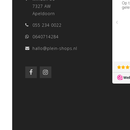
7327 AW
Apeldoorn
055 234 0022
0640714284
hallo@plein-shops.nl