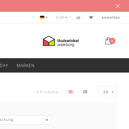
BETAAL ACHTERAF
EUR
anmelden
0
IDAY
MARKEN
3 Produkte
24
ackung