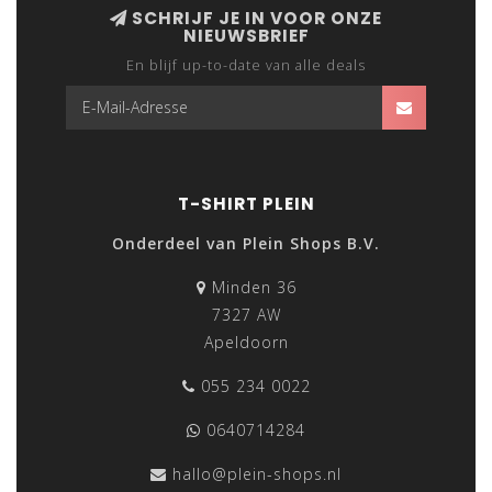
SCHRIJF JE IN VOOR ONZE
NIEUWSBRIEF
En blijf up-to-date van alle deals
T-SHIRT PLEIN
Onderdeel van Plein Shops B.V.
Minden 36
7327 AW
Apeldoorn
055 234 0022
0640714284
hallo@plein-shops.nl