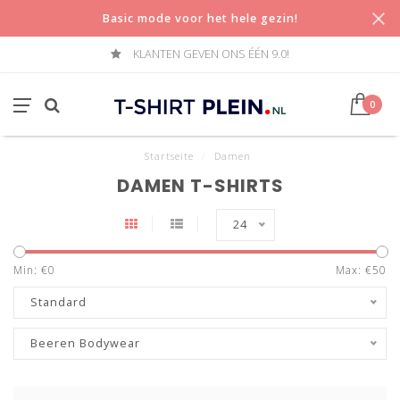
Basic mode voor het hele gezin!
KLANTEN GEVEN ONS ÉÉN 9.0!
0
Startseite
/
Damen
DAMEN T-SHIRTS
24
Min: €
0
Max: €
50
Standard
Beeren Bodywear