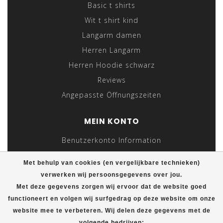
Basic t shirts
Wit t shirt kind
Langarm damen
Herren Langarm
Herren Hoodie schwarz
Reviews
Angepasste Öffnungszeiten
MEIN KONTO
Benutzerkonto Information
Meine Bestellungen
Met behulp van cookies (en vergelijkbare technieken)
Meine Nachrichten (Tickets)
verwerken wij persoonsgegevens over jou.
Mein Wunschzettel
Met deze gegevens zorgen wij ervoor dat de website goed
functioneert en volgen wij surfgedrag op deze website om onze
Vergleichen
website mee te verbeteren. Wij delen deze gegevens met de
Alle Produkte
volgende bedrijven: