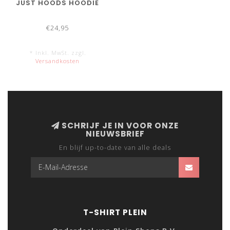
JUST HOODS HOODIE
€24,95
* Inkl. MwSt. zzgl.
Versandkosten
SCHRIJF JE IN VOOR ONZE
NIEUWSBRIEF
En blijf up-to-date van alle deals
T-SHIRT PLEIN