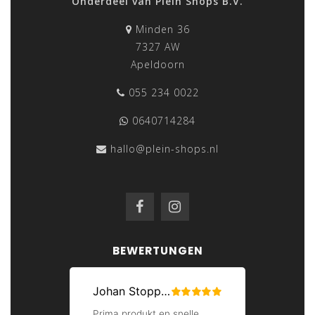
Onderdeel van Plein Shops B.V.
Minden 36
7327 AW
Apeldoorn
055 234 0022
0640714284
hallo@plein-shops.nl
BEWERTUNGEN