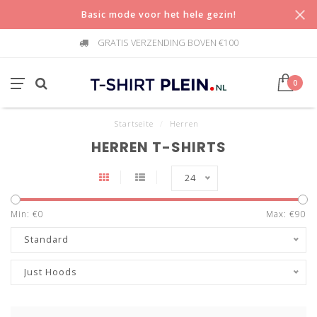
Basic mode voor het hele gezin!
GRATIS VERZENDING BOVEN €100
0
Startseite
/
Herren
HERREN T-SHIRTS
24
Min: €
0
Max: €
90
Standard
Just Hoods