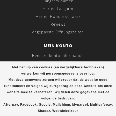
Langarm damen
Herren Langarm
Herren Hoodie schwarz
Reviews
Angepasste Öffnungszeiten
MEIN KONTO
Benutzerkonto Information
Meine Bestellungen
Met behulp van cookies (en vergelijkbare technieken)
Meine Nachrichten (Tickets)
verwerken wij persoonsgegevens over jou.
Mein Wunschzettel
Met deze gegevens zorgen wij ervoor dat de website goed
functioneert en volgen wij surfgedrag op deze website om onze
Vergleichen
website mee te verbeteren. Wij delen deze gegevens met de
Alle Produkte
volgende bedrijven:
Afterpay, Facebook, Google, Mailchimp, Myparcel, Multisafepay,
Shappz, Webwinkelkeur