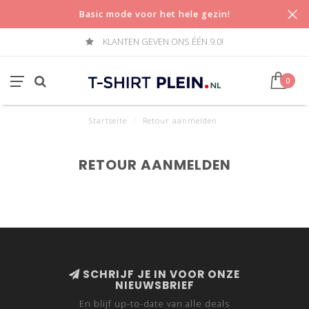
Basic mode voor het hele gezin!
KLANTEN GEVEN ONS ÉÉN 9.0!
0
Startseite
/
Retour aanmelden
RETOUR AANMELDEN
SCHRIJF JE IN VOOR ONZE
NIEUWSBRIEF
En blijf up-to-date van alle deals