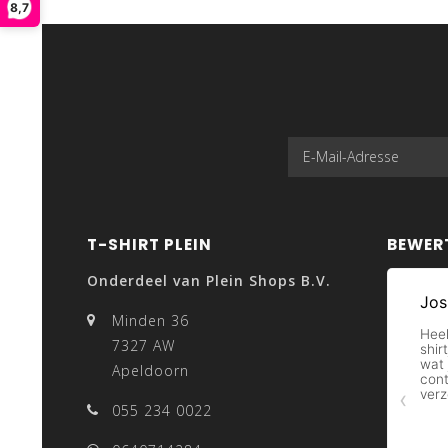
8,7
T-SHIRT PLEIN
BEWER
Onderdeel van Plein Shops B.V.
Minden 36
7327 AW
Apeldoorn
055 234 0022