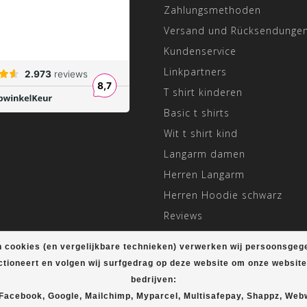
Zahlungsmethoden
Versand und Rücksendunge
Kundenservice
Linkpartners
T shirt kinderen
Basic t shirts
Wit t shirt kind
Langarm damen
Herren Langarm
Herren Hoodie schwarz
Reviews
Angepasste Öffnungszeiten
 cookies (en vergelijkbare technieken) verwerken wij persoonsgeg
ctioneert en volgen wij surfgedrag op deze website om onze websit
bedrijven:
© Copyright 2026 T-shirt Plein
 Facebook, Google, Mailchimp, Myparcel, Multisafepay, Shappz, Web