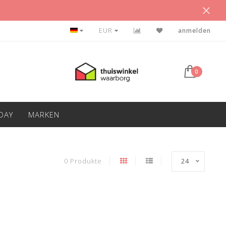
EUR
anmelden
0
IDAY
MARKEN
0 Produkte
24