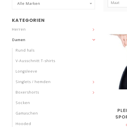
Maat
Alle Marken
KATEGORIEN
Herren
Damen
Rund hals
V-Ausschnitt T-shirts
Longsleeve
Singlets / hemden
Boxershorts
Socken
PLE
Gamaschen
SPO
Hooded