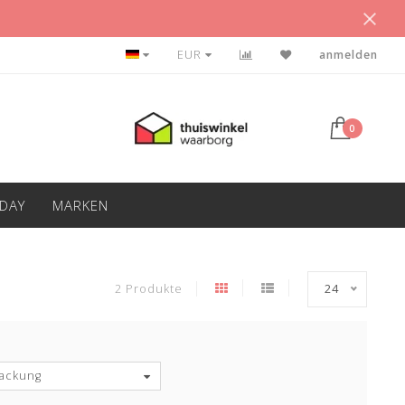
BETAAL ACHTERAF
EUR
anmelden
0
IDAY
MARKEN
2 Produkte
24
ackung