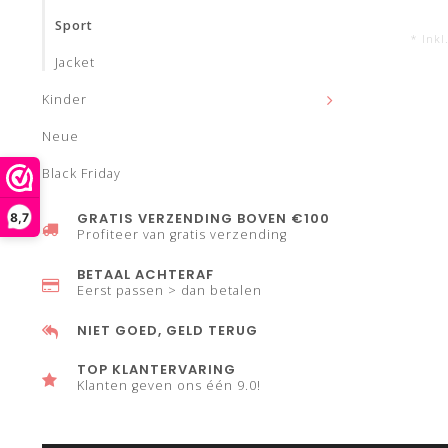
Sport
* Inkl
Jacket
Kinder
Neue
Black Friday
GRATIS VERZENDING BOVEN €100
8,7
Profiteer van gratis verzending
BETAAL ACHTERAF
Eerst passen > dan betalen
NIET GOED, GELD TERUG
TOP KLANTERVARING
Klanten geven ons één 9.0!