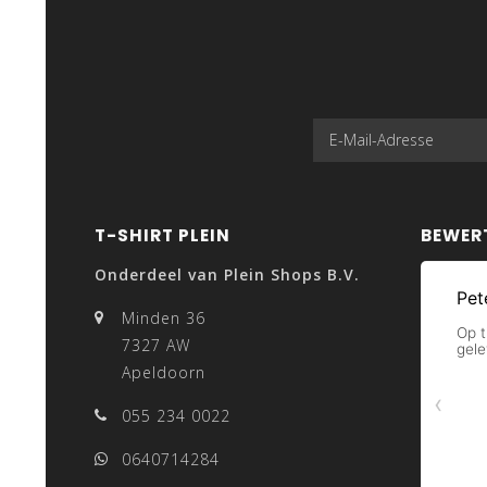
T-SHIRT PLEIN
BEWER
Onderdeel van Plein Shops B.V.
Minden 36
7327 AW
Apeldoorn
055 234 0022
0640714284