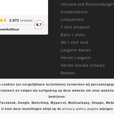
Versand und Rücksendunge
Kundenservice
Linkpartners
T shirt kinderen
Basic t shirts
Wit t shirt kind
Langarm damen
Herren Langarm
Herren Hoodie schwarz
Reviews
Angepasste Öffnungszeiten
 cookies (en vergelijkbare technieken) verwerken wij persoonsgeg
ctioneert en volgen wij surfgedrag op deze website om onze websit
bedrijven:
© Copyright 2026 T-shirt Plein
 Facebook, Google, Mailchimp, Myparcel, Multisafepay, Shappz, Web
U kunt deze instellingen altijd op de
privacy policy pagina
wijzigen