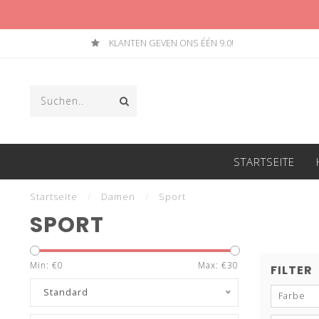
KLANTEN GEVEN ONS ÉÉN 9.0!
STARTSEITE
Startseite
/
Damen
/
Sport
SPORT
Min: €
0
Max: €
30
FILTER
Standard
Farbe