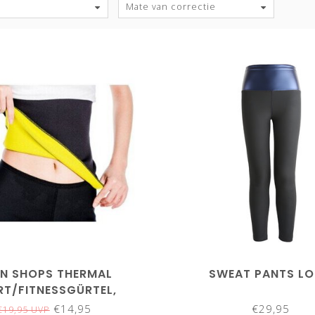
Mate van correctie
IN SHOPS THERMAL
SWEAT PANTS L
RT/FITNESSGÜRTEL,
SCHWITZGÜRTEL
€14,95
€29,95
€19,95 UVP