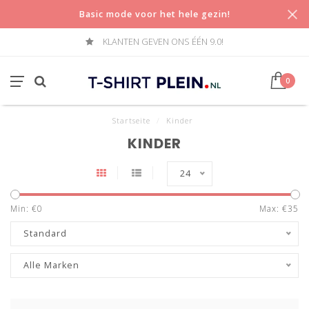
Basic mode voor het hele gezin!
KLANTEN GEVEN ONS ÉÉN 9.0!
0
Startseite
/
Kinder
KINDER
24
Min: €
0
Max: €
35
Standard
Alle Marken