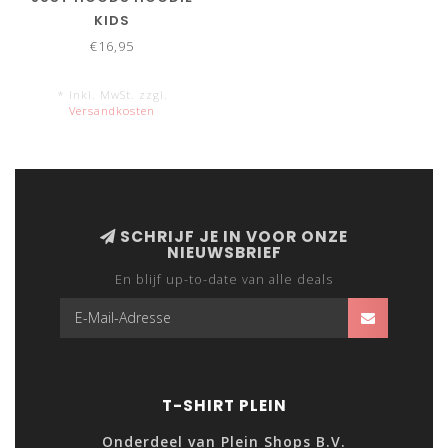
KIDS
€16,95
* Inkl. MwSt. zzgl.
Versandkosten
SCHRIJF JE IN VOOR ONZE
NIEUWSBRIEF
En blijf up-to-date van alle deals
T-SHIRT PLEIN
Onderdeel van Plein Shops B.V.