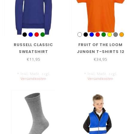
RUSSELL CLASSIC
FRUIT OF THE LOOM
SWEATSHIRT
JUNGEN T-SHIRTS 12
PACK ORIGINAL T
€11,95
€34,95
* Inkl. MwSt. zzgl.
* Inkl. MwSt. zzgl.
Versandkosten
Versandkosten