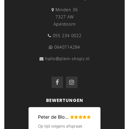
Minden 36
7327 AW
Apeldoorn
055 234 0022
0640714284
hallo@plein-shops.nl
BEWERTUNGEN