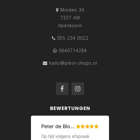
Minden 36
7327 AW
Apeldoorn
055 234 0022
0640714284
hallo@plein-shops.nl
BEWERTUNGEN