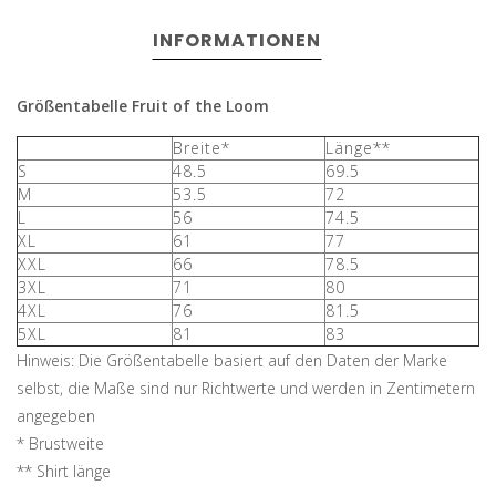
INFORMATIONEN
Größentabelle Fruit of the Loom
Breite*
Länge**
S
48.5
69.5
M
53.5
72
L
56
74.5
XL
61
77
XXL
66
78.5
3XL
71
80
4XL
76
81.5
5XL
81
83
Hinweis: Die Größentabelle basiert auf den Daten der Marke
selbst, die Maße sind nur Richtwerte und werden in Zentimetern
angegeben
* Brustweite
** Shirt länge