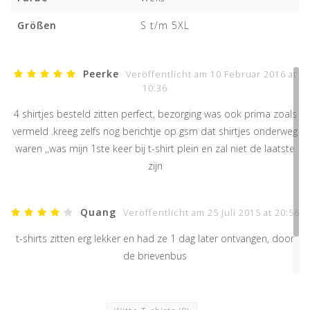
Größen
S t/m 5XL
Peerke
Veröffentlicht am 10 Februar 2016 at
10:36
4 shirtjes besteld zitten perfect, bezorging was ook prima zoals
vermeld .kreeg zelfs nog berichtje op gsm dat shirtjes onderweg
waren ,,was mijn 1ste keer bij t-shirt plein en zal niet de laatste
zijn
Quang
Veröffentlicht am 25 Juli 2015 at 20:56
t-shirts zitten erg lekker en had ze 1 dag later ontvangen, door
de brievenbus
IHRE BEWERTUNG HINZUFÜGEN