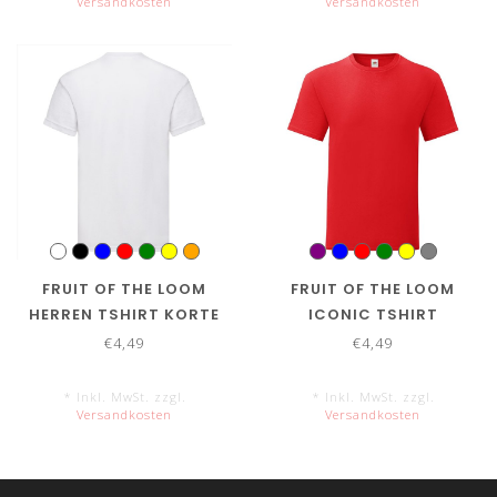
Versandkosten
Versandkosten
FRUIT OF THE LOOM
FRUIT OF THE LOOM
HERREN TSHIRT KORTE
ICONIC TSHIRT
MOUW
€4,49
€4,49
* Inkl. MwSt. zzgl.
* Inkl. MwSt. zzgl.
Versandkosten
Versandkosten