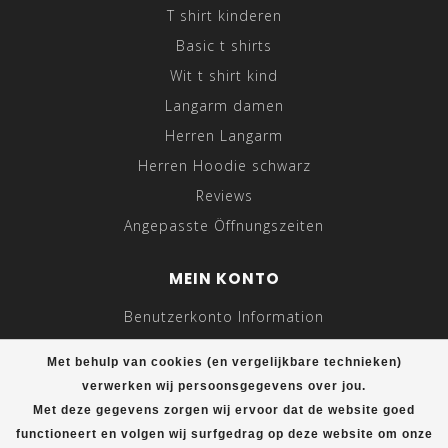
T shirt kinderen
Basic t shirts
Wit t shirt kind
Langarm damen
Herren Langarm
Herren Hoodie schwarz
Reviews
Angepasste Öffnungszeiten
MEIN KONTO
Benutzerkonto Information
Meine Bestellungen
Met behulp van cookies (en vergelijkbare technieken)
Meine Nachrichten (Tickets)
verwerken wij persoonsgegevens over jou.
Mein Wunschzettel
Met deze gegevens zorgen wij ervoor dat de website goed
functioneert en volgen wij surfgedrag op deze website om onze
Vergleichen