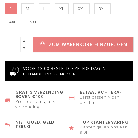
S
M
L
XL
XXL
3XL
4XL
5XL
ZUM WARENKORB HINZUFÜGEN
VOOR 13:00 BESTELD > ZELFDE DAG IN
BEHANDELING GENOMEN
GRATIS VERZENDING
BETAAL ACHTERAF
BOVEN €100
Eerst passen > dan
Profiteer van gratis
betalen
verzending
NIET GOED, GELD
TOP KLANTERVARING
TERUG
Klanten geven ons één
9.0!