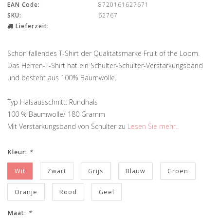
EAN Code:
8720161627671
SKU:
62767
Lieferzeit:
Schön fallendes T-Shirt der Qualitätsmarke Fruit of the Loom.
Das Herren-T-Shirt hat ein Schulter-Schulter-Verstärkungsband
und besteht aus 100% Baumwolle.
Typ Halsausschnitt: Rundhals
100 % Baumwolle/ 180 Gramm
Mit Verstärkungsband von Schulter zu
Lesen Sie mehr..
Kleur:
*
Wit
Zwart
Grijs
Blauw
Groen
Oranje
Rood
Geel
Maat:
*