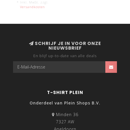
* Inkl. MwSt. zzgl.
Versandkosten
SCHRIJF JE IN VOOR ONZE
NIEUWSBRIEF
En blijf up-to-date van alle deals
T-SHIRT PLEIN
Onderdeel van Plein Shops B.V.
Minden 36
7327 AW
Apeldoorn