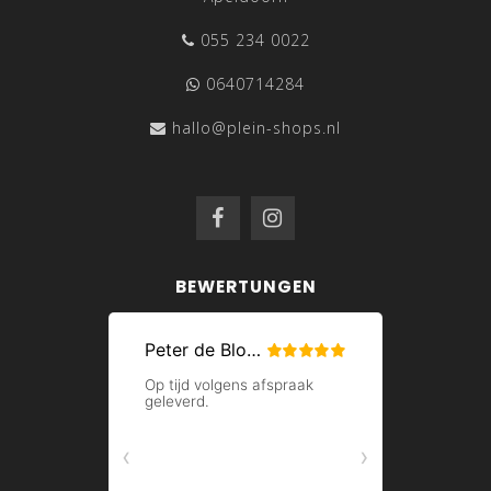
055 234 0022
0640714284
hallo@plein-shops.nl
BEWERTUNGEN