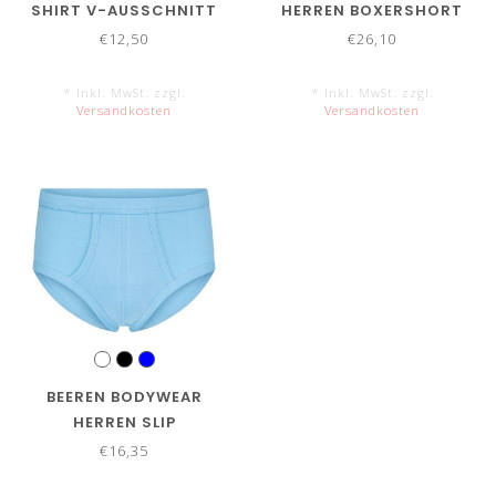
SHIRT V-AUSSCHNITT
HERREN BOXERSHORT
EXTRA LANGE
DYLAN
€12,50
€26,10
* Inkl. MwSt. zzgl.
* Inkl. MwSt. zzgl.
Versandkosten
Versandkosten
BEEREN BODYWEAR
HERREN SLIP
€16,35