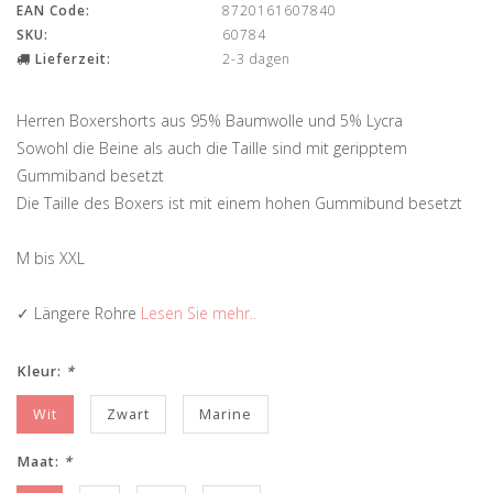
EAN Code:
8720161607840
SKU:
60784
Lieferzeit:
2-3 dagen
Herren Boxershorts aus 95% Baumwolle und 5% Lycra
Sowohl die Beine als auch die Taille sind mit geripptem
Gummiband besetzt
Die Taille des Boxers ist mit einem hohen Gummibund besetzt
M bis XXL
✓ Längere Rohre
Lesen Sie mehr..
Kleur:
*
Wit
Zwart
Marine
Maat:
*