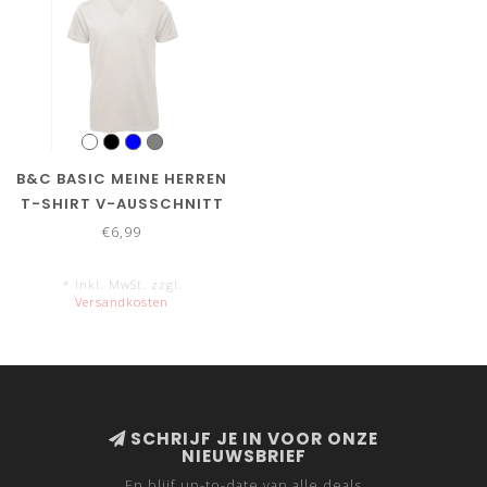
B&C BASIC MEINE HERREN
T-SHIRT V-AUSSCHNITT
€6,99
* Inkl. MwSt. zzgl.
Versandkosten
SCHRIJF JE IN VOOR ONZE
NIEUWSBRIEF
En blijf up-to-date van alle deals