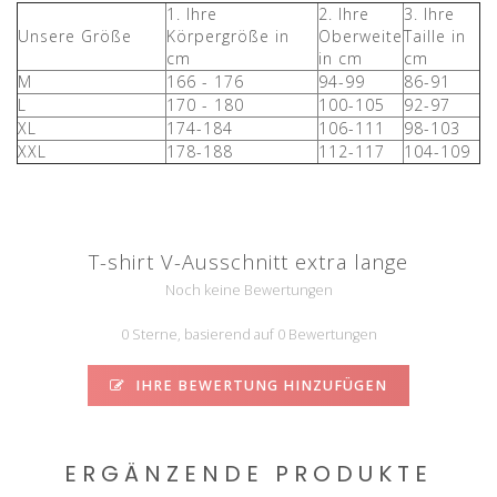
1. Ihre
2. Ihre
3. Ihre
Unsere Größe
Körpergröße in
Oberweite
Taille in
cm
in cm
cm
M
166 - 176
94-99
86-91
L
170 - 180
100-105
92-97
XL
174-184
106-111
98-103
XXL
178-188
112-117
104-109
T-shirt V-Ausschnitt extra lange
Noch keine Bewertungen
0 Sterne, basierend auf 0 Bewertungen
IHRE BEWERTUNG HINZUFÜGEN
ERGÄNZENDE PRODUKTE