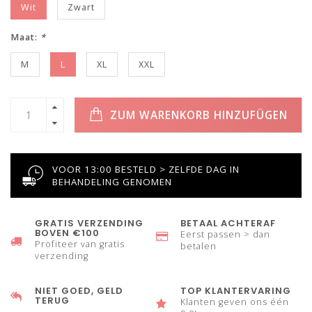
Wit
Zwart
Maat:
*
M
L
XL
XXL
ZUM WARENKORB HINZUFÜGEN
VOOR 13:00 BESTELD > ZELFDE DAG IN
BEHANDELING GENOMEN
GRATIS VERZENDING
BETAAL ACHTERAF
BOVEN €100
Eerst passen > dan
Profiteer van gratis
betalen
verzending
NIET GOED, GELD
TOP KLANTERVARING
TERUG
Klanten geven ons één