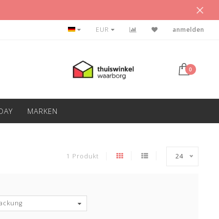
VEEL SHIRTS VOOR WEINIG GELD
EUR
anmelden
0
IDAY
MARKEN
1 Produkt
24
ackung