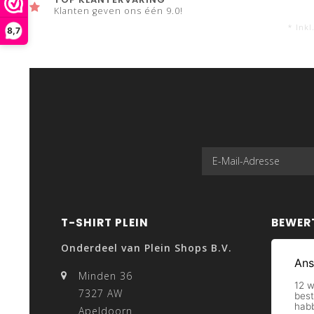
Klanten geven ons één 9.0!
* Inkl
8,7
T-SHIRT PLEIN
BEWER
Onderdeel van Plein Shops B.V.
Minden 36
7327 AW
Apeldoorn