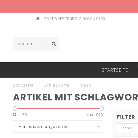
GRATIS VERZENDING BOVEN €100
STARTSEITE
Startseite
/
Schlagworte
/
Mesh
ARTIKEL MIT SCHLAGWOR
Min: €
0
Max: €
10
FILTER
Am meisten angesehen
Farbe