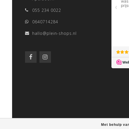
055 234 0022
0640714284
hallo@plein-shops.nl
Met behulp van