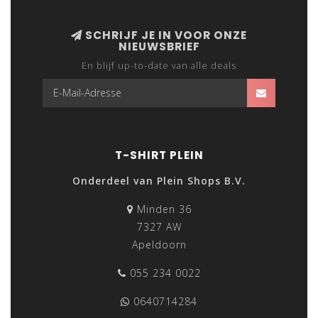
SCHRIJF JE IN VOOR ONZE
NIEUWSBRIEF
En blijf up-to-date van alle deals
T-SHIRT PLEIN
Onderdeel van Plein Shops B.V.
Minden 36
7327 AW
Apeldoorn
055 234 0022
0640714284