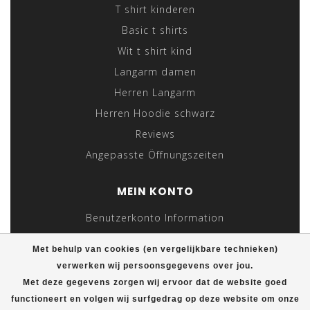
T shirt kinderen
Basic t shirts
Wit t shirt kind
Langarm damen
Herren Langarm
Herren Hoodie schwarz
Reviews
Angepasste Öffnungszeiten
MEIN KONTO
Benutzerkonto Information
Meine Bestellungen
Met behulp van cookies (en vergelijkbare technieken)
Meine Nachrichten (Tickets)
verwerken wij persoonsgegevens over jou.
Mein Wunschzettel
Met deze gegevens zorgen wij ervoor dat de website goed
functioneert en volgen wij surfgedrag op deze website om onze
Vergleichen