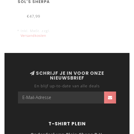
SOL`S SHERPA
€47,99
* Inkl. MwSt. zzgl.
Versandkosten
SCHRIJF JE IN VOOR ONZE
NIEUWSBRIEF
En blijf up-to-date van alle deals
T-SHIRT PLEIN