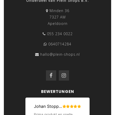
Onderdeel van Plein Shops B.V.
Minden 36
7327 AW
Apeldoorn
055 234 0022
0640714284
hallo@plein-shops.nl
BEWERTUNGEN