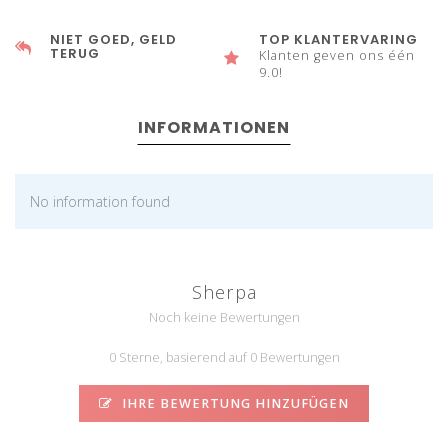
NIET GOED, GELD
TOP KLANTERVARING
TERUG
Klanten geven ons één
9.0!
INFORMATIONEN
No information found
Sherpa
Noch keine Bewertungen
0 Sterne, basierend auf 0 Bewertungen
IHRE BEWERTUNG HINZUFÜGEN