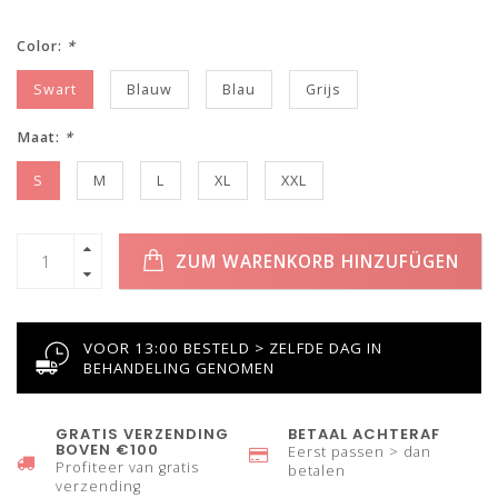
Color:
*
Swart
Blauw
Blau
Grijs
Maat:
*
S
M
L
XL
XXL
ZUM WARENKORB HINZUFÜGEN
VOOR 13:00 BESTELD > ZELFDE DAG IN
BEHANDELING GENOMEN
GRATIS VERZENDING
BETAAL ACHTERAF
BOVEN €100
Eerst passen > dan
Profiteer van gratis
betalen
verzending