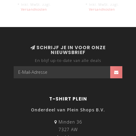
* Inkl. MwSt. zzgl.
* Inkl. MwSt. zzgl.
Versandkosten
Versandkosten
SCHRIJF JE IN VOOR ONZE
NIEUWSBRIEF
En blijf up-to-date van alle deals
T-SHIRT PLEIN
Onderdeel van Plein Shops B.V.
Minden 36
7327 AW