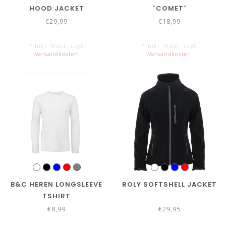
HOOD JACKET
´COMET´
€29,99
€18,99
* Inkl. MwSt. zzgl.
* Inkl. MwSt. zzgl.
Versandkosten
Versandkosten
B&C HEREN LONGSLEEVE
ROLY SOFTSHELL JACKET
TSHIRT
€8,99
€29,95