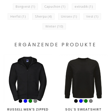
Borgvest
(1)
Capuchon
(1)
extradik
(1)
Herfst
(1)
Sherpa
(4)
Unisex
(1)
Vest
(1)
Winter
(10)
ERGÄNZENDE PRODUKTE
RUSSELL MEN'S ZIPPED
SOL`S SWEATSHIRT