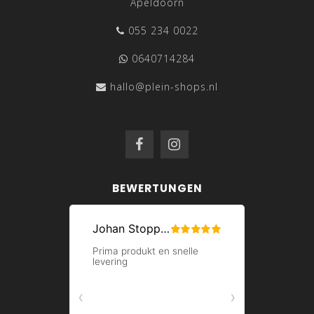
Apeldoorn
055 234 0022
0640714284
hallo@plein-shops.nl
BEWERTUNGEN