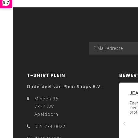
8,7
T-SHIRT PLEIN
BEWER
Onderdeel van Plein Shops B.V.
Minden 36
7327 AW
Apeldoorn
055 234 0022