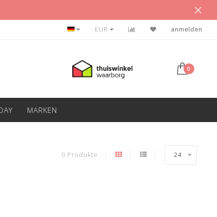
BETAAL ACHTERAF
EUR
anmelden
0
IDAY
MARKEN
0 Produkte
24