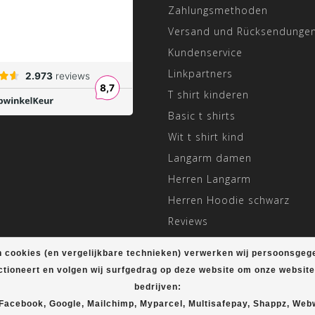
Zahlungsmethoden
Versand und Rücksendunge
Kundenservice
Linkpartners
T shirt kinderen
Basic t shirts
Wit t shirt kind
Langarm damen
Herren Langarm
Herren Hoodie schwarz
Reviews
Angepasste Öffnungszeiten
 cookies (en vergelijkbare technieken) verwerken wij persoonsgeg
ctioneert en volgen wij surfgedrag op deze website om onze websit
bedrijven:
© Copyright 2026 T-shirt Plein
 Facebook, Google, Mailchimp, Myparcel, Multisafepay, Shappz, Web