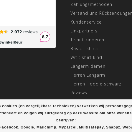
Zahlungsmethoden
Versand und Rücksendunge
Kundenservice
Linkpartners
T shirt kinderen
Basic t shirts
Wit t shirt kind
Langarm damen
Herren Langarm
Herren Hoodie schwarz
Reviews
Angepasste Öffnungszeiten
 cookies (en vergelijkbare technieken) verwerken wij persoonsgeg
ctioneert en volgen wij surfgedrag op deze website om onze websit
bedrijven:
© Copyright 2026 T-shirt Plein
 Facebook, Google, Mailchimp, Myparcel, Multisafepay, Shappz, Web