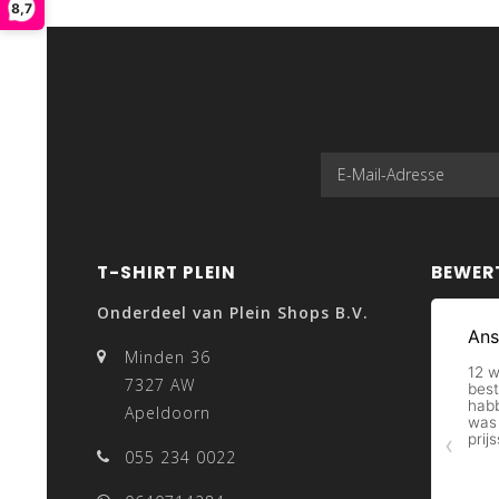
8,7
T-SHIRT PLEIN
BEWER
Onderdeel van Plein Shops B.V.
Minden 36
7327 AW
Apeldoorn
055 234 0022