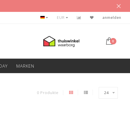
KLANTEN GEVEN ONS ÉÉN 9.0!
EUR
anmelden
0
IDAY
MARKEN
0 Produkte
24