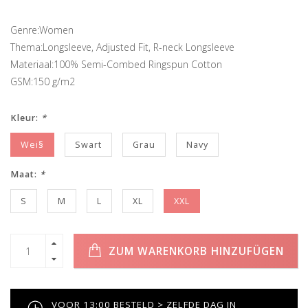
Genre:Women
Thema:Longsleeve, Adjusted Fit, R-neck Longsleeve
Materiaal:100% Semi-Combed Ringspun Cotton
GSM:150 g/m2
Kleur:
*
Wei§
Swart
Grau
Navy
Maat:
*
S
M
L
XL
XXL
ZUM WARENKORB HINZUFÜGEN
VOOR 13:00 BESTELD > ZELFDE DAG IN