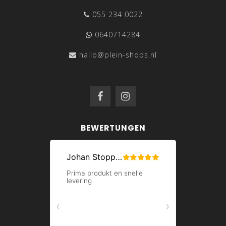
055 234 0022
0640714284
hallo@plein-shops.nl
BEWERTUNGEN