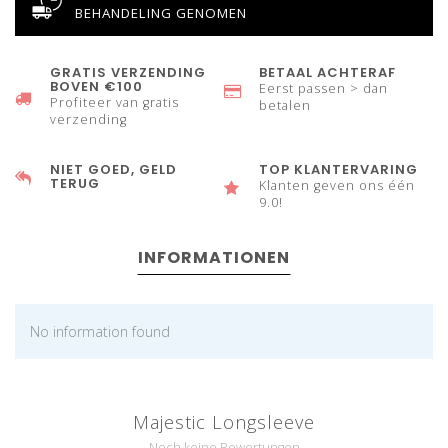
BEHANDELING GENOMEN
GRATIS VERZENDING
BETAAL ACHTERAF
BOVEN €100
Eerst passen > dan
Profiteer van gratis
betalen
verzending
NIET GOED, GELD
TOP KLANTERVARING
TERUG
Klanten geven ons één
9.0!
INFORMATIONEN
No information found
Majestic Longsleeve
Noch keine Bewertungen