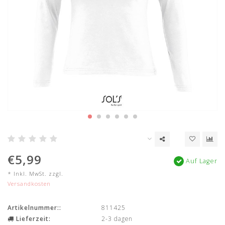
€5,99
Auf Lager
* Inkl. MwSt. zzgl.
Versandkosten
Artikelnummer::
811425
Lieferzeit:
2-3 dagen