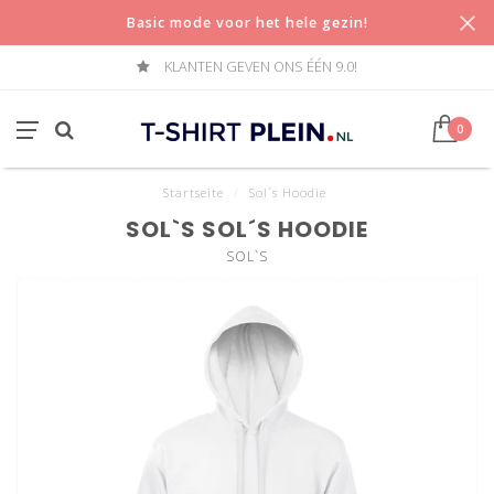
Basic mode voor het hele gezin!
KLANTEN GEVEN ONS ÉÉN 9.0!
0
Startseite
/
Sol´s Hoodie
SOL`S SOL´S HOODIE
SOL`S