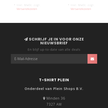
* Inkl. MwSt. zzgl.
* Inkl. MwSt. zzgl.
Versandkosten
Versandkosten
SCHRIJF JE IN VOOR ONZE
NIEUWSBRIEF
En blijf up-to-date van alle deals
T-SHIRT PLEIN
Onderdeel van Plein Shops B.V.
Minden 36
7327 AW