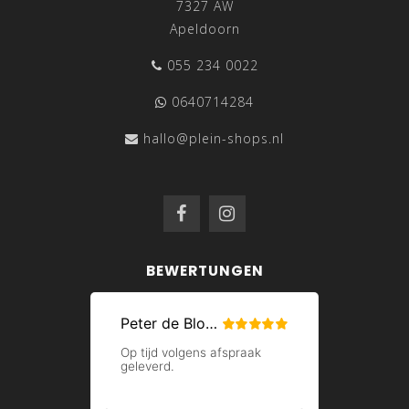
7327 AW
Apeldoorn
055 234 0022
0640714284
hallo@plein-shops.nl
BEWERTUNGEN