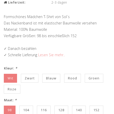
Lieferzeit:
2-3 dagen
Formschönes Mädchen T-Shirt von Sol`s
Das Nackenband ist mit elastischer Baumwolle versehen
Material: 100% Baumwolle
Verfügbare Größen: 98 bis einschließlich 152
✓ Danach bezahlen
✓ Schnelle Lieferung
Lesen Sie mehr..
Kleur:
*
Wit
Zwart
Blauw
Rood
Groen
Roze
Maat:
*
98
104
116
128
140
152