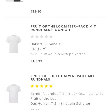
€39,95
FRUIT OF THE LOOM 12ER-PACK MIT
RUNDHALS | ICONIC T
Halsart: Rundhals
145 g / m²
52% Baumwolle & 48% polyester.
Mit Verstärkungsband im Nacken
€19,99
Größen: S bis 5XL
✓ Danach bezahlen
FRUIT OF THE LOOM 2ER-PACK MIT
✓ Schnelle Lieferung *
RUNDHALS
* Farbige Hemden haben in der Regel eine
Lieferzeit von 2 - 3 Werktagen.
Schön fallendes T-Shirt der Qualitätsmarke
Fruit of the Loom.
Das Herren-T-Shirt hat ein Schulter-
Schulter-Verstärkungsband und besteht aus