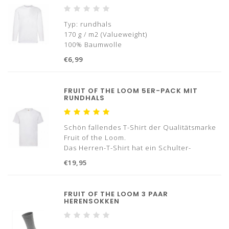
Typ: rundhals
170 g / m2 (Valueweight)
100% Baumwolle
Mit Verstärkungsband von Schulter zu
€6,99
Schulter
Große: St / m 5XL
FRUIT OF THE LOOM 5ER-PACK MIT
✓ Danach bezahlen
RUNDHALS
✓ Schnelle lieferung
Schön fallendes T-Shirt der Qualitätsmarke
Fruit of the Loom.
Das Herren-T-Shirt hat ein Schulter-
Schulter-Verstärkungsband und besteht aus
€19,95
100% Baumwolle.
Typ Halsausschnitt: Rundhals
FRUIT OF THE LOOM 3 PAAR
100 % Baumwolle/ 160 Gramm
HERENSOKKEN
Mit Verstärkungsband von Schulter zu