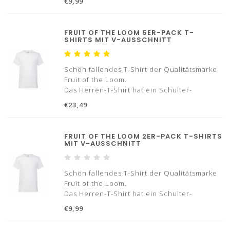
€9,99
100% Baumwolle.
Typ Halsausschnitt: Rundhals
FRUIT OF THE LOOM 5ER-PACK T-
100 % Baumwolle/ 180 Gramm
SHIRTS MIT V-AUSSCHNITT
Mit Verstärkungsband von Schulter zu
Schön fallendes T-Shirt der Qualitätsmarke
Fruit of the Loom.
Das Herren-T-Shirt hat ein Schulter-
Schulter-Verstärkungsband und besteht aus
€23,49
100% Baumwolle.
5 T-Shirts
FRUIT OF THE LOOM 2ER-PACK T-SHIRTS
Typ Halsausschnitt: V-Ausschnitt
MIT V-AUSSCHNITT
100% Baumwolle
Mit Verstärkungsband von Schulter
Schön fallendes T-Shirt der Qualitätsmarke
Fruit of the Loom.
Das Herren-T-Shirt hat ein Schulter-
Schulter-Verstärkungsband und besteht aus
€9,99
100% Baumwolle.