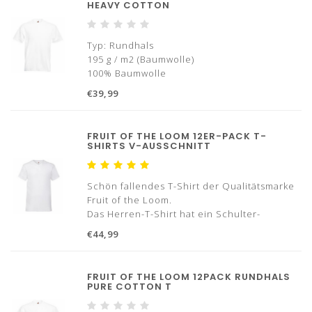
100 % Baumwolle/ 140 Gramm
HEAVY COTTON
Mit Verstärkungsband von Schulter zu
Typ: Rundhals
195 g / m2 (Baumwolle)
100% Baumwolle
Mit Verstärkungsband von Schulter zu
€39,99
Schulter
Ohne Seitennähte für zusätzlichen
Tragekomfort
FRUIT OF THE LOOM 12ER-PACK T-
Größen: S bis 3XL
SHIRTS V-AUSSCHNITT
✓ Danach bezahlen
✓ Schnelle Lieferung *
Schön fallendes T-Shirt der Qualitätsmarke
Fruit of the Loom.
Das Herren-T-Shirt hat ein Schulter-
Schulter-Verstärkungsband und besteht aus
€44,99
100% Baumwolle.
12 T-Shirts
FRUIT OF THE LOOM 12PACK RUNDHALS
Typ Halsausschnitt: V-Ausschnitt
PURE COTTON T
100% Baumwolle
Mit Verstärkungsband von Schulte