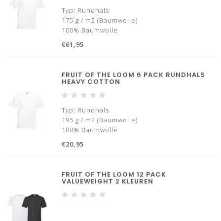
Typ: Rundhals
175 g / m2 (Baumwolle)
100% Baumwolle
Mit Verstärkungsband von Schulter zu
€61,95
Schulter
Ohne Seitennähte für zusätzlichen
Tragekomfort
FRUIT OF THE LOOM 6 PACK RUNDHALS
Größen: S bis 3XL
HEAVY COTTON
✓ Danach bezahlen
✓ Schnelle Lieferung *
Typ: Rundhals
195 g / m2 (Baumwolle)
100% Baumwolle
Mit Verstärkungsband von Schulter zu
€20,95
Schulter
Ohne Seitennähte für zusätzlichen
Tragekomfort
FRUIT OF THE LOOM 12 PACK
Größen: S bis 3XL
VALUEWEIGHT 2 KLEUREN
✓ Danach bezahlen
✓ Schnelle Lieferung *