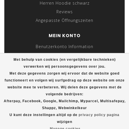
Herren Hoodie schwarz
Reviews
Angepasste Öffnungszeiten
MEIN KONTO
Benutzerkonto Information
Meine Bestellungen
Met behulp van cookies (en vergelijkbare technieken)
Meine Nachrichten (Tickets)
verwerken wij persoonsgegevens over jou.
Mein Wunschzettel
Met deze gegevens zorgen wij ervoor dat de website goed
functioneert en volgen wij surfgedrag op deze website om onze
Vergleichen
website mee te verbeteren. Wij delen deze gegevens met de
Alle Produkte
volgende bedrijven:
Afterpay, Facebook, Google, Mailchimp, Myparcel, Multisafepay,
Shappz, Webwinkelkeur
© Copyright 2026 T-shirt Plein
U kunt deze instellingen altijd op de
privacy policy pagina
wijzigen
Manage cookies