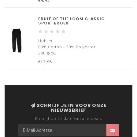
€4,49
FRUIT OF THE LOOM CLASSIC
SPORTBROEK
Unisex
80% Cotton - 20% Polyester
280 g/m2
€13,95
SCHRIJF JE IN VOOR ONZE
NIEUWSBRIEF
En blijf up-to-date van alle deals