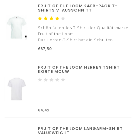
2 T-Shirts
FRUIT OF THE LOOM 24ER-PACK T-
Typ Halsausschnitt: V-Ausschnitt
SHIRTS V-AUSSCHNITT
100% Baumwolle
Mit Verstärkungsband von Schulter
Schön fallendes T-Shirt der Qualitätsmarke
Fruit of the Loom.
Das Herren-T-Shirt hat ein Schulter-
Schulter-Verstärkungsband und besteht aus
€87,50
100% Baumwolle.
24 T-Shirts
FRUIT OF THE LOOM HERREN TSHIRT
Typ Halsausschnitt: V-Ausschnitt
KORTE MOUW
100% Baumwolle
Mit Verstärkungsband von Schulte
€4,49
FRUIT OF THE LOOM LANGARM-SHIRT
VALUEWEIGHT