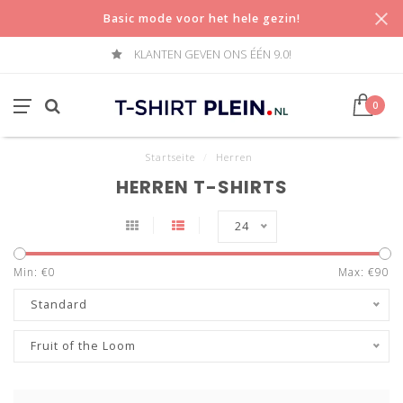
Basic mode voor het hele gezin!
KLANTEN GEVEN ONS ÉÉN 9.0!
0
Startseite
/
Herren
HERREN T-SHIRTS
24
Min: €
0
Max: €
90
Standard
Fruit of the Loom