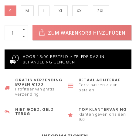
S
M
L
XL
XXL
3XL
ZUM WARENKORB HINZUFÜGEN
VOOR 13:00 BESTELD > ZELFDE DAG IN
BEHANDELING GENOMEN
GRATIS VERZENDING
BETAAL ACHTERAF
BOVEN €100
Eerst passen > dan
Profiteer van gratis
betalen
verzending
NIET GOED, GELD
TOP KLANTERVARING
TERUG
Klanten geven ons één
9.0!