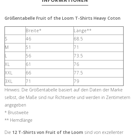
INFORMATIONEN
Größentabelle Fruit of the Loom T-Shirts Heavy Coton
Breite*
Länge**
S
46
68.5
M
51
71
L
56
73.5
XL
61
76
XXL
66
77.5
3XL
71
79
Hinweis: Die Größentabelle basiert auf den Daten der Marke
selbst, die Maße sind nur Richtwerte und werden in Zentimetern
angegeben
* Brustweite
** Hemdlänge
Die
12 T-Shirts von Fruit of the Loom
sind von exzellenter