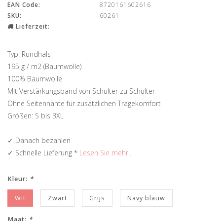
EAN Code:
8720161602616
SKU:
60261
Lieferzeit:
Typ: Rundhals
195 g / m2 (Baumwolle)
100% Baumwolle
Mit Verstärkungsband von Schulter zu Schulter
Ohne Seitennähte für zusätzlichen Tragekomfort
Größen: S bis 3XL
✓ Danach bezahlen
✓ Schnelle Lieferung *
Lesen Sie mehr..
Kleur:
*
Wit
Zwart
Grijs
Navy blauw
Maat:
*