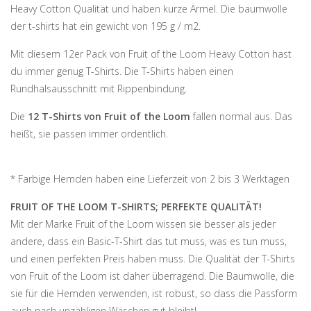
Heavy Cotton Qualität und haben kurze Ärmel. Die baumwolle
der t-shirts hat ein gewicht von 195 g / m2.
Mit diesem 12er Pack von Fruit of the Loom Heavy Cotton hast
du immer genug T-Shirts. Die T-Shirts haben einen
Rundhalsausschnitt mit Rippenbindung.
Die
12 T-Shirts von Fruit of the Loom
fallen normal aus. Das
heißt, sie passen immer ordentlich.
* Farbige Hemden haben eine Lieferzeit von 2 bis 3 Werktagen
FRUIT OF THE LOOM T-SHIRTS; PERFEKTE QUALITÄT!
Mit der Marke Fruit of the Loom wissen sie besser als jeder
andere, dass ein Basic-T-Shirt das tut muss, was es tun muss,
und einen perfekten Preis haben muss. Die Qualität der T-Shirts
von Fruit of the Loom ist daher überragend. Die Baumwolle, die
sie für die Hemden verwenden, ist robust, so dass die Passform
auch nach unzähligen Wäschen gut bleibt!