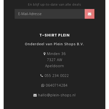
En blijf up-to-date van alle deals
T-SHIRT PLEIN
Onderdeel van Plein Shops B.V.
Minden 36
7327 AW
Apeldoorn
055 234 0022
0640714284
hallo@plein-shops.nl