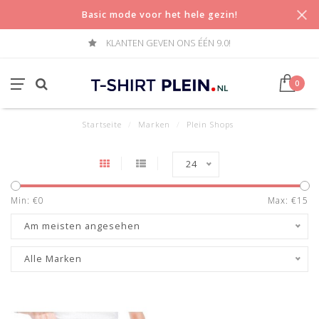
Basic mode voor het hele gezin!
KLANTEN GEVEN ONS ÉÉN 9.0!
0
Startseite
/
Marken
/
Plein Shops
24
Min: €
0
Max: €
15
Am meisten angesehen
Alle Marken