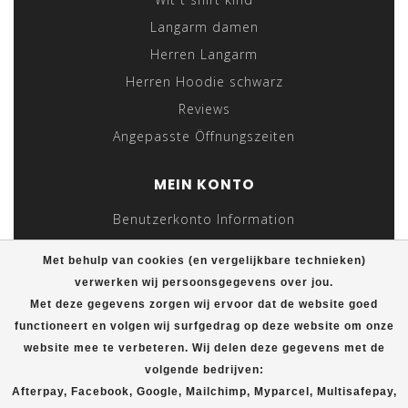
Langarm damen
Herren Langarm
Herren Hoodie schwarz
Reviews
Angepasste Öffnungszeiten
MEIN KONTO
Benutzerkonto Information
Meine Bestellungen
Met behulp van cookies (en vergelijkbare technieken)
Meine Nachrichten (Tickets)
verwerken wij persoonsgegevens over jou.
Mein Wunschzettel
Met deze gegevens zorgen wij ervoor dat de website goed
functioneert en volgen wij surfgedrag op deze website om onze
Vergleichen
website mee te verbeteren. Wij delen deze gegevens met de
Alle Produkte
volgende bedrijven:
Afterpay, Facebook, Google, Mailchimp, Myparcel, Multisafepay,