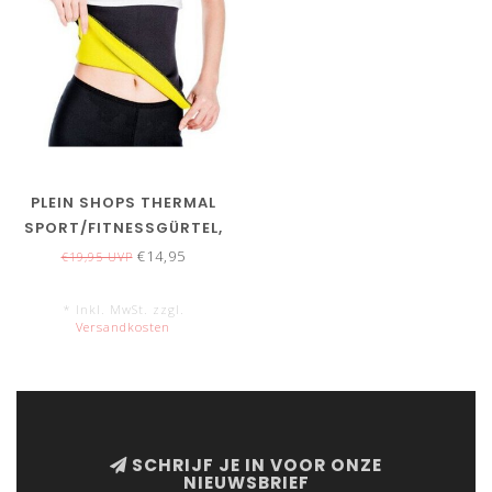
PLEIN SHOPS THERMAL
SPORT/FITNESSGÜRTEL,
SCHWITZGÜRTEL
€14,95
€19,95 UVP
* Inkl. MwSt. zzgl.
Versandkosten
SCHRIJF JE IN VOOR ONZE
NIEUWSBRIEF