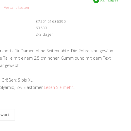
Auf Lager
gl.
Versandkosten
8720161636390
63639
2-3 dagen
ershorts für Damen ohne Seitennähte. Die Rohre sind gesäumt.
die Taille mit einem 2,5 cm hohen Gummibund mit dem Text
ar gewebt.
n Größen: S bis XL
Polyamid, 2% Elastomer
Lesen Sie mehr..
Zwart