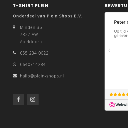
T-SHIRT PLEIN
BEWERT
Onderdeel van Plein Shops B.V.
Minden 36
7327 AW
Apeldoorn
055 234 0022
0640714284
hallo@plein-shops.nl