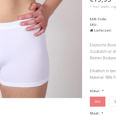
* Inkl. MwSt. zz
EAN Code:
SKU:
Lieferzeit:
Elastische Box
Zusätzlich ist 
Beeren Bodywe
Erhältlich in de
Material: 98% 
Kleur:
*
Wit
Maat:
*