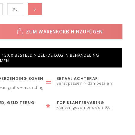
XL
S
ZUM WARENKORB HINZUFÜGEN
13:00 BESTELD > ZELFDE DAG IN BEHANDELING
MEN
VERZENDING BOVEN
BETAAL ACHTERAF
Eerst passen > dan betalen
 van gratis verzending
ED, GELD TERUG
TOP KLANTERVARING
Klanten geven ons één 9.0!