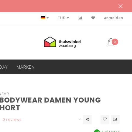
BETAAL ACHTERAF
EUR
anmelden
0
IDAY
MARKEN
WEAR
 BODYWEAR DAMEN YOUNG
SHORT
0 reviews