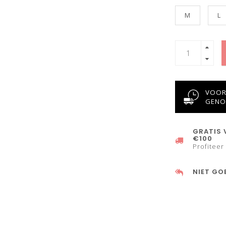
M
L
VOOR 
GENO
GRATIS 
€100
Profiteer
NIET GO