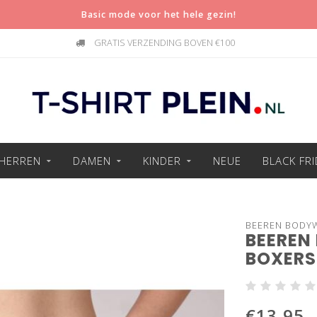
Basic mode voor het hele gezin!
GRATIS VERZENDING BOVEN €100
HERREN
DAMEN
KINDER
NEUE
BLACK FR
BEEREN BODY
BEEREN
BOXER
€13,95