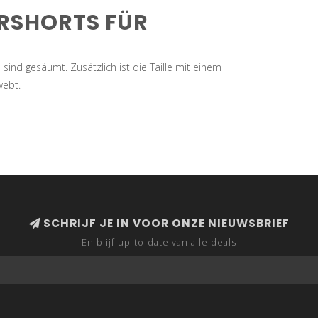
RSHORTS FÜR
ind gesäumt. Zusätzlich ist die Taille mit einem
ebt.
SCHRIJF JE IN VOOR ONZE NIEUWSBRIEF
En blijf up-to-date van alle deals