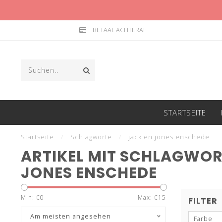
BETAAL ACHTERAF
STARTSEITE
Startseite
/
Schlagworte
/
jack en jones enschede
ARTIKEL MIT SCHLAGWOR
JONES ENSCHEDE
Min: €
0
Max: €
15
FILTER
Am meisten angesehen
Farbe