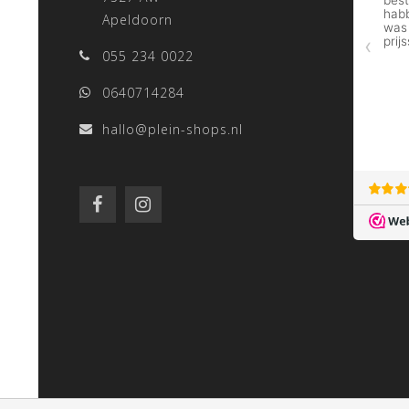
Apeldoorn
055 234 0022
0640714284
hallo@plein-shops.nl