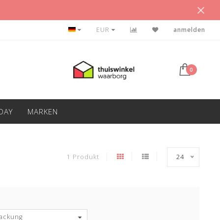
KLANTEN GEVEN ONS ÉÉN 9.0!
EUR
anmelden
0
IDAY
MARKEN
1 Produkt
24
ackung