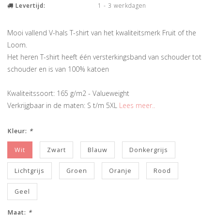
Levertijd:
1 - 3 werkdagen
Mooi vallend V-hals T-shirt van het kwaliteitsmerk Fruit of the
Loom.
Het heren T-shirt heeft één versterkingsband van schouder tot
schouder en is van 100% katoen
Kwaliteitssoort: 165 g/m2 - Valueweight
Verkrijgbaar in de maten: S t/m 5XL
Lees meer..
Kleur:
*
Wit
Zwart
Blauw
Donkergrijs
Lichtgrijs
Groen
Oranje
Rood
Geel
Maat:
*