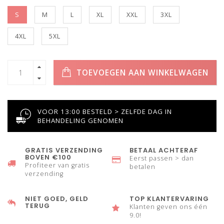
S
M
L
XL
XXL
3XL
4XL
5XL
TOEVOEGEN AAN WINKELWAGEN
VOOR 13:00 BESTELD > ZELFDE DAG IN
BEHANDELING GENOMEN
GRATIS VERZENDING
BETAAL ACHTERAF
BOVEN €100
Eerst passen > dan
Profiteer van gratis
betalen
verzending
NIET GOED, GELD
TOP KLANTERVARING
TERUG
Klanten geven ons één
9.0!