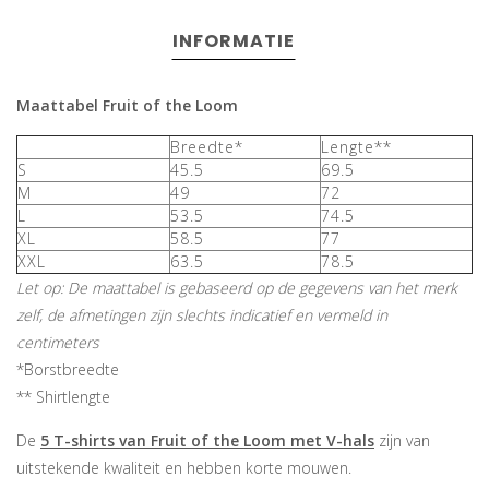
INFORMATIE
Maattabel Fruit of the Loom
Breedte*
Lengte**
S
45.5
69.5
M
49
72
L
53.5
74.5
XL
58.5
77
XXL
63.5
78.5
Let op: De maattabel is gebaseerd op de gegevens van het merk
zelf, de afmetingen zijn slechts indicatief en vermeld in
centimeters
*Borstbreedte
** Shirtlengte
De
5 T-shirts van Fruit of the Loom met V-hals
zijn van
uitstekende kwaliteit en hebben korte mouwen.