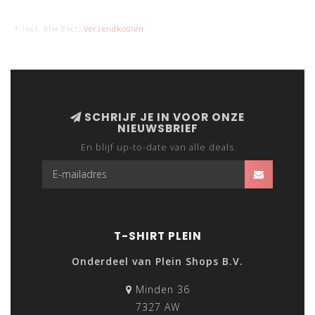
* Incl. btw Excl.
Verzendkosten
SCHRIJF JE IN VOOR ONZE
NIEUWSBRIEF
En blijf up-to-date van alle deals
T-SHIRT PLEIN
Onderdeel van Plein Shops B.V.
Minden 36
7327 AW