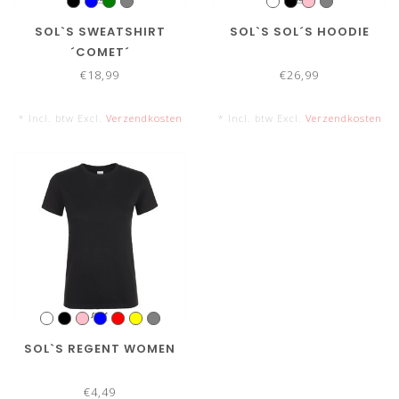
SOL`S SWEATSHIRT
SOL`S SOL´S HOODIE
´COMET´
€18,99
€26,99
* Incl. btw Excl.
Verzendkosten
* Incl. btw Excl.
Verzendkosten
SOL`S REGENT WOMEN
€4,49