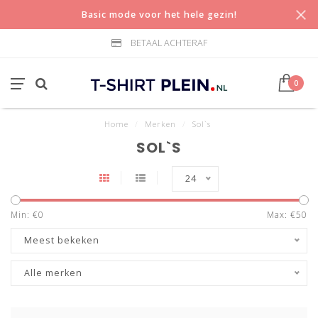
Basic mode voor het hele gezin!
BETAAL ACHTERAF
0
Home
/
Merken
/
Sol`s
SOL`S
24
Min: €
0
Max: €
50
Meest bekeken
Alle merken