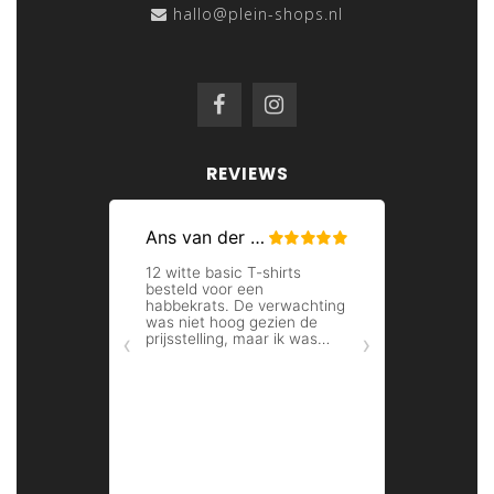
hallo@plein-shops.nl
collectie vind je ook moeiteloos een extra lang T-shirt
met V-hals. Heb je een maatje meer? Geen probleem!
Wij bieden
V-hals T-shirts
aan tot en met maat 7XL,
dus iedere man kan slagen bij T-shirt plein. Dankzij deze
veelzijdige maten en pasvormen is het dus geen enkel
probleem om een T-shirt met V-hals te vinden die bij
REVIEWS
jouw smaak en levensstijl past. Wij willen namelijk niets
liever dan dat iedere man zich comfortabel kan voelen
in stijlvol V-hals ondergoed.
EEN KLEURRIJK T-SHIRT MET V-
HALS
De meeste
heren V-hals T-shirts
in ons assortiment
hebben ingetogen kleuren. Dat is alleen maar goed,
want kleuren zoals zwart en wit kan je met bijna alle
items in je kledingkast combineren. Dit zijn dus de