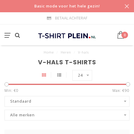
Basic mode voor het hele gezin!
BETAAL ACHTERAF
0
Home
/
Heren
/
V-hals
V-HALS T-SHIRTS
24
Min: €
0
Max: €
90
Standaard
Alle merken