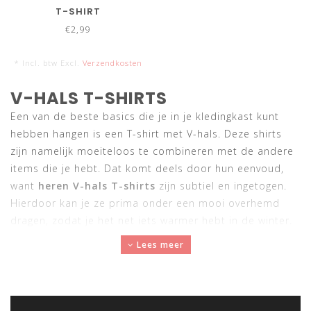
T-SHIRT
€2,99
* Incl. btw Excl.
Verzendkosten
V-HALS T-SHIRTS
Een van de beste basics die je in je kledingkast kunt
hebben hangen is een T-shirt met V-hals. Deze shirts
zijn namelijk moeiteloos te combineren met de andere
items die je hebt. Dat komt deels door hun eenvoud,
want
heren V-hals T-shirts
zijn subtiel en ingetogen.
Hierdoor kan je ze prima onder een mooi overhemd
dragen, zodat je het net iets warmer hebt in de winter.
V-hals ondergoed is daarom onmisbaar voor mannen
Lees meer
die zich professioneel moeten kleden. Daarnaast kan je
V-hals T-shirts ook prima dragen wanneer je het liefste
een casual outfit draagt. Veel
heren V-hals T-shirts
hebben een losse pasvorm en kunnen daarom feilloos