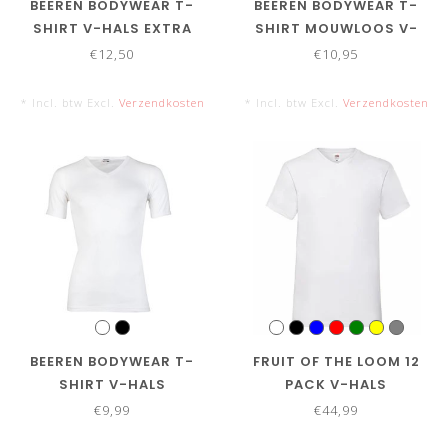
BEEREN BODYWEAR T-
BEEREN BODYWEAR T-
SHIRT V-HALS EXTRA
SHIRT MOUWLOOS V-
LANG
HALS
€12,50
€10,95
* Incl. btw Excl.
Verzendkosten
* Incl. btw Excl.
Verzendkosten
BEEREN BODYWEAR T-
FRUIT OF THE LOOM 12
SHIRT V-HALS
PACK V-HALS
€9,99
€44,99