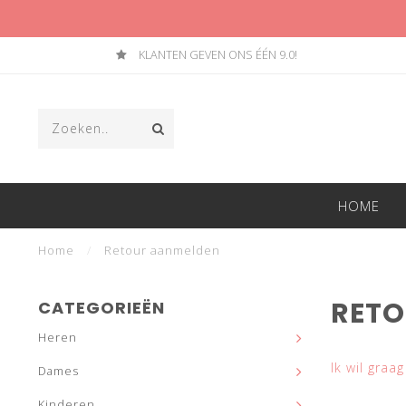
KLANTEN GEVEN ONS ÉÉN 9.0!
HOME
Home
/
Retour aanmelden
RETO
CATEGORIEËN
Heren
Ik wil graa
Dames
Kinderen