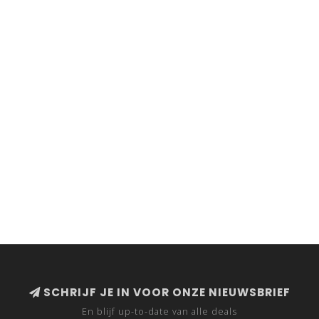
SCHRIJF JE IN VOOR ONZE NIEUWSBRIEF
En blijf up-to-date van alle deals