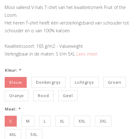
Mooi vallend V-hals T-shirt van het kwaliteitsmerk Fruit of the
Loom.
Het heren T-shirt heeft één versterkingsband van schouder tot
schouder en is van 100% katoen
Kwaliteitssoort: 165 g/m2 - Valueweight
Verkrijgbaar in de maten: S t/m 5XL
Lees meer..
Kleur:
*
Blauw
Donkergrijs
Lichtgrijs
Groen
Oranje
Rood
Geel
Maat:
*
S
M
L
XL
XXL
3XL
4XL
5XL