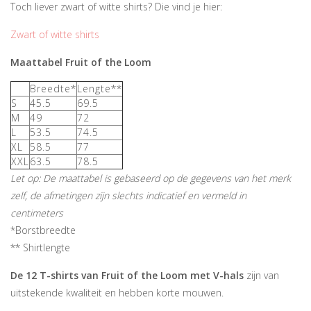
Toch liever zwart of witte shirts? Die vind je hier:
Zwart of witte shirts
Maattabel Fruit of the Loom
Breedte*
Lengte**
S
45.5
69.5
M
49
72
L
53.5
74.5
XL
58.5
77
XXL
63.5
78.5
Let op: De maattabel is gebaseerd op de gegevens van het merk
zelf, de afmetingen zijn slechts indicatief en vermeld in
centimeters
*Borstbreedte
** Shirtlengte
De 12 T-shirts van Fruit of the Loom met V-hals
zijn van
uitstekende kwaliteit en hebben korte mouwen.