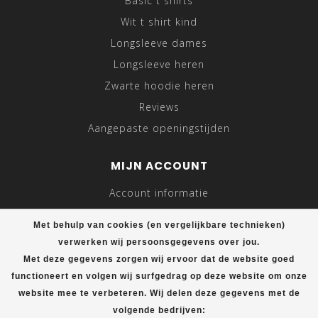
Basic t shirts
Wit t shirt kind
Longsleeve dames
Longsleeve heren
Zwarte hoodie heren
Reviews
Aangepaste openingstijden
MIJN ACCOUNT
Account informatie
Mijn bestellingen
Met behulp van cookies (en vergelijkbare technieken)
Mijn tickets
verwerken wij persoonsgegevens over jou.
Mijn verlanglijst
Met deze gegevens zorgen wij ervoor dat de website goed
functioneert en volgen wij surfgedrag op deze website om onze
Vergelijk
website mee te verbeteren. Wij delen deze gegevens met de
Alle producten
volgende bedrijven: