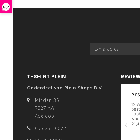
8,7
T-SHIRT PLEIN
REVIE
Onderdeel van Plein Shops B.V.
Minden 36
7327 AW
Apeldoorn
055 234 0022