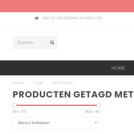
GRATIS VERZENDING BOVEN €100
HOME
Home
/
Tags
/
Knuffelen
PRODUCTEN GETAGD MET
Min: €
0
Max: €
5
Meest bekeken