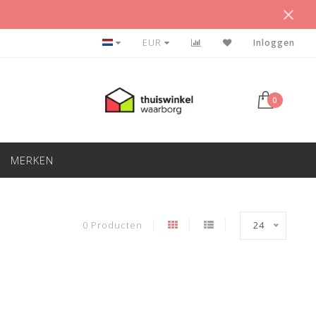
VEEL SHIRTS VOOR WEINIG GELD
EUR
Inloggen
0
MERKEN
0 Producten
24