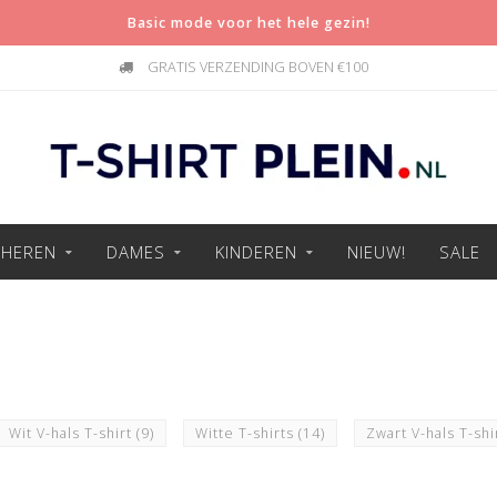
Basic mode voor het hele gezin!
GRATIS VERZENDING BOVEN €100
HEREN
DAMES
KINDEREN
NIEUW!
SALE
Wit V-hals T-shirt
(9)
Witte T-shirts
(14)
Zwart V-hals T-shi