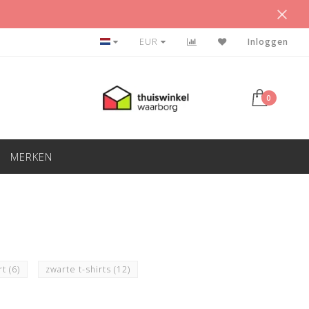
BETAAL ACHTERAF
EUR
Inloggen
0
MERKEN
rt
(6)
zwarte t-shirts
(12)