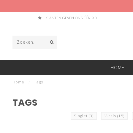
KLANTEN GEVEN ONS ÉÉN 9.0!
HOME
Home
/
Tags
TAGS
Singlet
(3)
V-hals
(15)