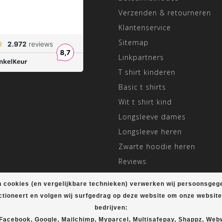
Verzenden & retourneren
Klantenservice
Sitemap
Linkpartners
T shirt kinderen
Basic t shirts
Wit t shirt kind
Longsleeve dames
Longsleeve heren
Zwarte hoodie heren
Reviews
Aangepaste openingstijden
 cookies (en vergelijkbare technieken) verwerken wij persoonsgeg
ctioneert en volgen wij surfgedrag op deze website om onze websit
bedrijven:
© Copyright 2026 T-shirt plein
 Facebook, Google, Mailchimp, Myparcel, Multisafepay, Shappz, Web