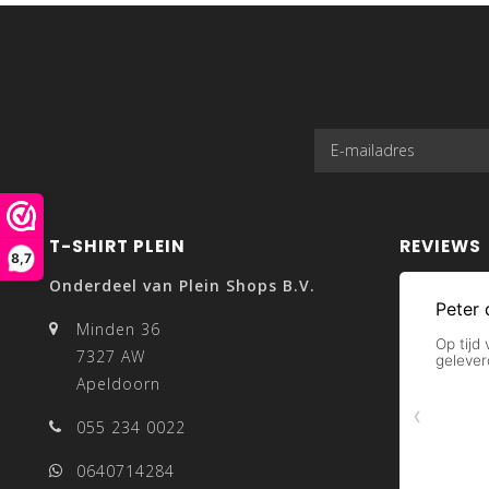
T-SHIRT PLEIN
REVIEWS
8,7
Onderdeel van Plein Shops B.V.
Minden 36
7327 AW
Apeldoorn
055 234 0022
0640714284