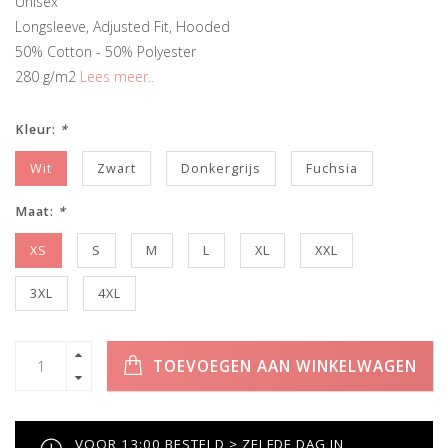
Unisex
Longsleeve, Adjusted Fit, Hooded
50% Cotton - 50% Polyester
280 g/m2
Lees meer..
Kleur:
*
Wit
Zwart
Donkergrijs
Fuchsia
Maat:
*
XS
S
M
L
XL
XXL
3XL
4XL
TOEVOEGEN AAN WINKELWAGEN
VOOR 13:00 BESTELD > ZELFDE DAG IN