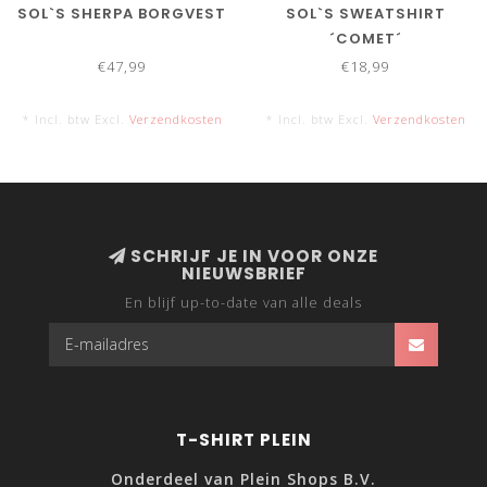
SOL`S SHERPA BORGVEST
SOL`S SWEATSHIRT
´COMET´
€47,99
€18,99
* Incl. btw Excl.
Verzendkosten
* Incl. btw Excl.
Verzendkosten
SCHRIJF JE IN VOOR ONZE
NIEUWSBRIEF
En blijf up-to-date van alle deals
T-SHIRT PLEIN
Onderdeel van Plein Shops B.V.