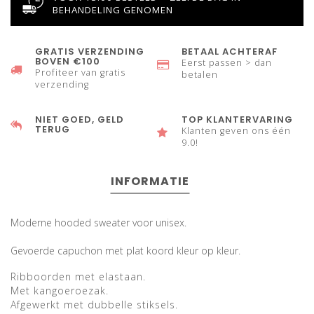
BEHANDELING GENOMEN
GRATIS VERZENDING
BETAAL ACHTERAF
BOVEN €100
Eerst passen > dan
Profiteer van gratis
betalen
verzending
NIET GOED, GELD
TOP KLANTERVARING
TERUG
Klanten geven ons één
9.0!
INFORMATIE
Moderne hooded sweater voor unisex.
Gevoerde capuchon met plat koord kleur op kleur.
Ribboorden met elastaan.
Met kangoeroezak.
Afgewerkt met dubbelle stiksels.