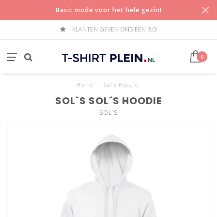
Basic mode voor het hele gezin!
KLANTEN GEVEN ONS ÉÉN 9.0!
0
Home
/
Sol´s Hoodie
SOL`S SOL´S HOODIE
SOL`S