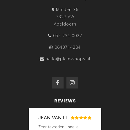
Minden 36
7327 AW
Apeldoorn
055 234 0022
0640714284
hallo@plein-shops.nl
REVIEWS