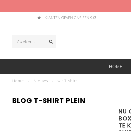
KLANTEN GEVEN ONS ÉÉN 9.0!
HOME
Home
/
Nieuws
/
wit T-shirt
BLOG T-SHIRT PLEIN
NU 
BOX
TE 