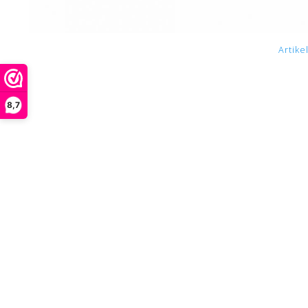
Artike
8,7