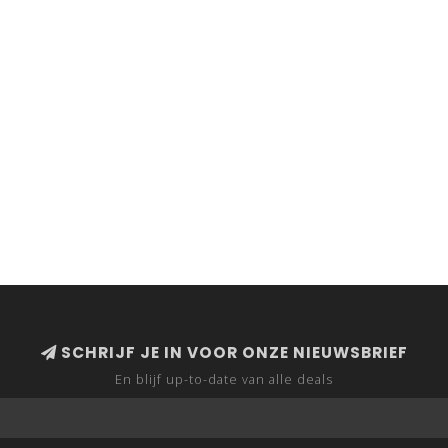
SCHRIJF JE IN VOOR ONZE NIEUWSBRIEF
En blijf up-to-date van alle deals