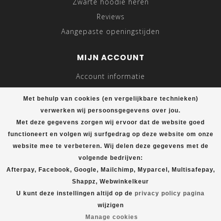
Zwarte hoodie heren
Reviews
Aangepaste openingstijden
MIJN ACCOUNT
Account informatie
Mijn bestellingen
Met behulp van cookies (en vergelijkbare technieken)
Mijn tickets
verwerken wij persoonsgegevens over jou.
Mijn verlanglijst
Met deze gegevens zorgen wij ervoor dat de website goed
Vergelijk
functioneert en volgen wij surfgedrag op deze website om onze
website mee te verbeteren. Wij delen deze gegevens met de
Alle producten
volgende bedrijven:
Afterpay, Facebook, Google, Mailchimp, Myparcel, Multisafepay,
Shappz, Webwinkelkeur
© Copyright 2026 T-shirt plein
U kunt deze instellingen altijd op de
privacy policy pagina
wijzigen
Manage cookies