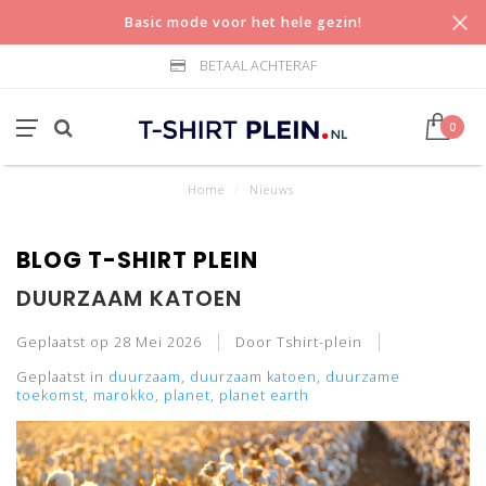
Basic mode voor het hele gezin!
BETAAL ACHTERAF
0
Home
/
Nieuws
BLOG T-SHIRT PLEIN
DUURZAAM KATOEN
Geplaatst op
28 Mei 2026
Door Tshirt-plein
Geplaatst in
duurzaam
,
duurzaam katoen
,
duurzame
toekomst
,
marokko
,
planet
,
planet earth