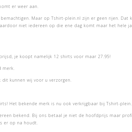
 komt er weer aan.
bemachtigen. Maar op Tshirt-plein.nl zijn er geen rijen. Dat
waardoor niet iedereen op die ene dag komt maar het hele ja
prijsd, je koopt namelijk 12 shirts voor maar 27.95!
d merk.
 dit kunnen wij voor u verzorgen.
ts! Het bekende merk is nu ook verkrijgbaar bij Tshirt-plein.
ereen bekend. Bij ons betaal je niet de hoofdprijs maar profi
es er op na houdt.