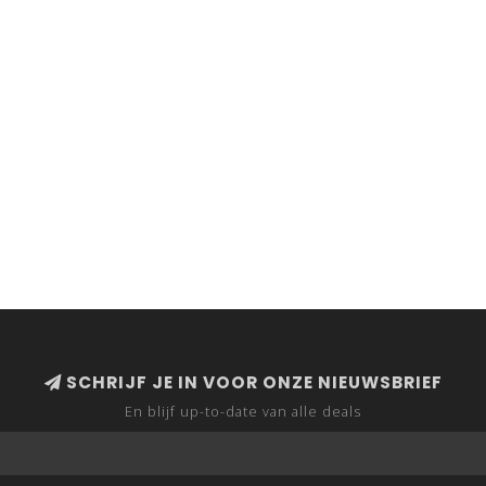
SCHRIJF JE IN VOOR ONZE NIEUWSBRIEF
En blijf up-to-date van alle deals