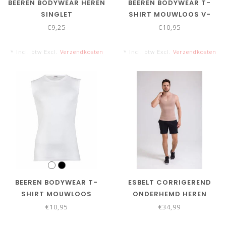
BEEREN BODYWEAR HEREN
BEEREN BODYWEAR T-
SINGLET
SHIRT MOUWLOOS V-
HALS
€9,25
€10,95
* Incl. btw Excl.
Verzendkosten
* Incl. btw Excl.
Verzendkosten
BEEREN BODYWEAR T-
ESBELT CORRIGEREND
SHIRT MOUWLOOS
ONDERHEMD HEREN
€10,95
€34,99