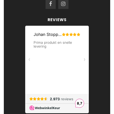
verkrijgbaar in de maten XS tot XXL en in diverse
kleuren. Zo kies je naast de populaire basiskleuren wit
en zwart ook voor trendy uni singlets in groen, oranje,
REVIEWS
marine en blauw. Leuk om te combineren onder je
kleding, maar ook om zo te dragen bij je sportieve
outfit.
COMBINEER JE MOUWLOZE T-
SHIRT EINDELOOS
Een herensinglet van T-shirt Plein draag je eenvoudig op
je skinny jeans en sneakers, of combineer je met een
uni broek en een stoer jack. Onder een shirt of
overhemd draag je de mouwloze shirts het hele jaar
door en tijdens de herfstdagen draag je ze zo onder je
jasje. Ook op werk draag je ze onder een zakelijke
blouse, eventueel afgemaakt met een blazer. Een nette