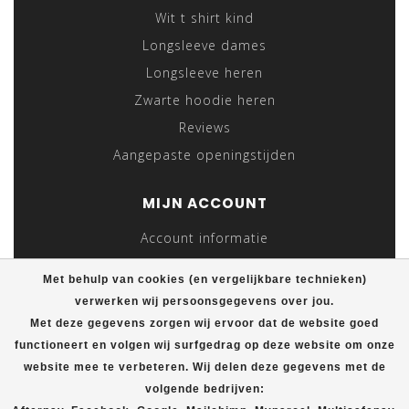
kunnen dragen en ze moeten lekker lang mee gaan. Om
Wit t shirt kind
je zowel kwaliteit als een scherpe prijs te bieden heeft
Longsleeve dames
T-shirt Plein daarom naast multipacks ook
stapelvoordeel. Hierdoor bespaar je tot wel 20% op je
Longsleeve heren
nieuwe mouwloze shirts. Zo kun je dit multifunctionele
Zwarte hoodie heren
hemd zo vaak dragen als je wilt. Voor nog meer
Reviews
voordeel bieden wij gratis verzending bij een totale
Aangepaste openingstijden
bestelwaarde van minimaal 50 euro. Of je nu kiest voor
een klassiek hemd, een stoere tanktop of een
MIJN ACCOUNT
mouwloos shirt met ronde of V-hals: de shirts van T-
shirtplein zijn tijdloos en eindeloos te combineren.
Account informatie
Koop direct jouw heren hemden op T-shirt Plein, dan
Mijn bestellingen
worden ze diezelfde werkdag nog verstuurd.
Met behulp van cookies (en vergelijkbare technieken)
Mijn tickets
verwerken wij persoonsgegevens over jou.
Mijn verlanglijst
Met deze gegevens zorgen wij ervoor dat de website goed
functioneert en volgen wij surfgedrag op deze website om onze
Vergelijk
website mee te verbeteren. Wij delen deze gegevens met de
Alle producten
volgende bedrijven: