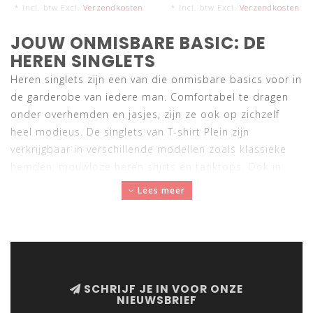
* Incl. btw Excl.
Verzendkosten
* Incl. btw Excl.
Verzendkosten
JOUW ONMISBARE BASIC: DE
HEREN SINGLETS
Heren singlets zijn een van die onmisbare basics voor in
de garderobe van iedere man. Comfortabel te dragen
onder overhemden en jasjes, zijn ze ook op zichzelf
heel modieus. De singlets van T-shirt Plein zijn
verkrijgbaar in verschillende modellen zoals klassieke
hemden, mouwloze heren shirts en tanktops. Ook in
materiaal heb je veel keus, want naast de comfortabele,
Lees meer
zachte hemden van 100% gekamd katoen is er ook de
variant van 100% polyester die heerlijk draagt tijdens
het sporten en geen vocht opneemt. Jouw nieuwe
singlets in een aangename Loose Fit of een Slim Fit die
je contouren mooi doet uitkomen koop je op T-shirt
SCHRIJF JE IN VOOR ONZE
Plein. Hier vind je hemden van mooie merken zoals RJ
NIEUWSBRIEF
Bodywear, Schiesser, Sol`s en Beeren tegen de