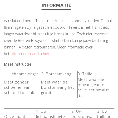
INFORMATIE
Aansluitend heren T-shirt met V-hals en zonder zijnaden. De hals
& armsgaten zijn afgezet met boord. Tevens is het T-shirt iets
langer waardoor hij niet uit je broek kruipt. Toch niet tevreden
over de Beeren Bodywear T-shirts? Dan kun je jouw bestelling
binnen 14 dagen retrourneren. Meer informatie over
het
retourneren vind u hier.
Meetinstructie
1. Lichaamslengte
2. Borstomvang
3. Taille
Meet waar de
Meet zonder
Meet waar de
omvang van de
schoenen van
borstomvang het
taille het smalst
schedel tot hak
grootst is
is.
1. Uw
2. Uw
3. Uw
Onze maat
lichaamslengte in
borstomvang
taille in