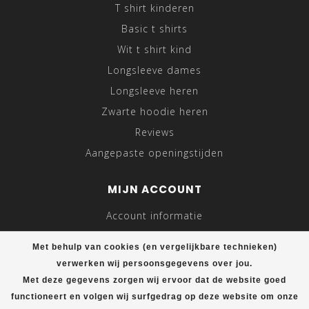
T shirt kinderen
Basic t shirts
Wit t shirt kind
Longsleeve dames
Longsleeve heren
Zwarte hoodie heren
Reviews
Aangepaste openingstijden
MIJN ACCOUNT
Account informatie
Mijn bestellingen
Met behulp van cookies (en vergelijkbare technieken)
Mijn tickets
verwerken wij persoonsgegevens over jou.
Mijn verlanglijst
Met deze gegevens zorgen wij ervoor dat de website goed
functioneert en volgen wij surfgedrag op deze website om onze
Vergelijk