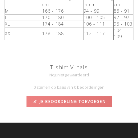
cm
in cm
cm
M
166 - 176
94 - 99
86 - 91
L
170 - 180
100 - 105
92 - 97
XL
174 - 184
106 - 111
98 - 103
104 -
XXL
178 - 188
112 - 117
109
T-shirt V-hals
Nog niet gewaardeerd
0 sterren op basis van 0 beoordelingen
JE BEOORDELING TOEVOEGEN