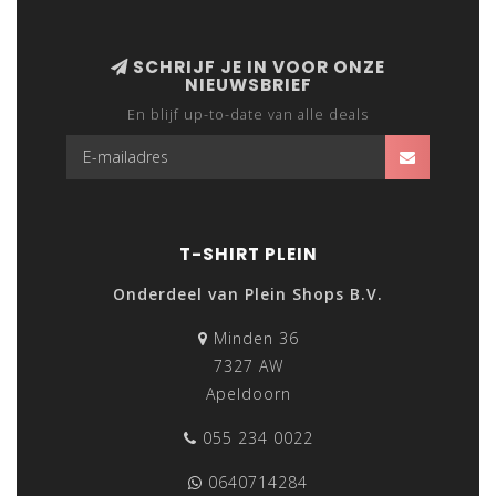
SCHRIJF JE IN VOOR ONZE
NIEUWSBRIEF
En blijf up-to-date van alle deals
T-SHIRT PLEIN
Onderdeel van Plein Shops B.V.
Minden 36
7327 AW
Apeldoorn
055 234 0022
0640714284