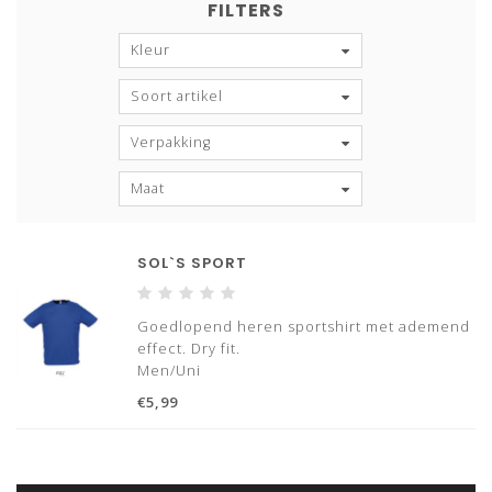
FILTERS
Kleur
Soort artikel
Verpakking
Maat
SOL`S SPORT
Goedlopend heren sportshirt met ademend
effect. Dry fit.
Men/Uni
Shortsleeve, Regular Fit, T-shirts
€5,99
Materiaal:100% Polyester
140 g/m2