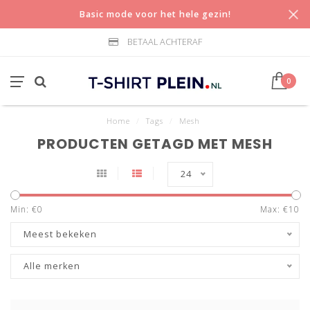
Basic mode voor het hele gezin!
BETAAL ACHTERAF
0
Home
/
Tags
/
Mesh
PRODUCTEN GETAGD MET MESH
24
Min: €
0
Max: €
10
Meest bekeken
Alle merken