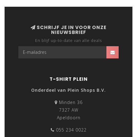
de shirts uitstekend geschikt voor bedrukking met
logo’s, namen of ontwerpen. Zo maak je eenvoudig
unieke kleding voor iedere groep of gelegenheid.
SCHRIJF JE IN VOOR ONZE
Onze goedkope kindershirts combineren draagcomfort
NIEUWSBRIEF
met duurzaamheid. De stoffen voelen zacht aan en
En blijf up-to-date van alle deals
blijven mooi, ook na veelvuldig wassen. Hierdoor zijn de
shirts niet alleen geschikt voor eenmalige evenementen,
maar ook voor langdurig gebruik op school of bij
verenigingen.
Wil je kindershirts bedrukken voor een klas, evenement
T-SHIRT PLEIN
of vereniging? Dan vormen basic kinder shirts de
Onderdeel van Plein Shops B.V.
perfecte basis. Verkrijgbaar in diverse maten en kleuren,
zodat ieder kind comfortabel en passend gekleed is.
Minden 36
7327 AW
Bestel eenvoudig online en ontdek waarom zoveel
Apeldoorn
scholen, clubs en organisaties kiezen voor onze basic
kindershirts.
055 234 0022