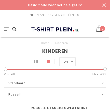
Basic mode voor het hele gezin!
KLANTEN GEVEN ONS ÉÉN 9.0!
0
Home
/
Kinderen
KINDEREN
24
Min: €
0
Max: €
35
Standaard
Russell
RUSSELL CLASSIC SWEATSHIRT