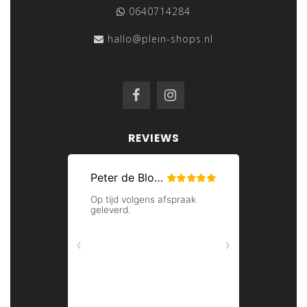
Bekijk hier het document voor de duurzaamheid van
0640714284
onze shirts:
hallo@plein-shops.nl
https://cdn.webshopapp.com/shops/50597/files/497020202
inc-2021-sustainability-report.pdf
REVIEWS