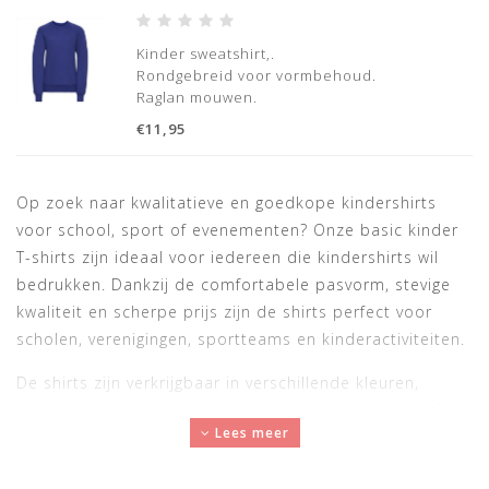
Kinder sweatshirt,.
Rondgebreid voor vormbehoud.
Raglan mouwen.
Light oxford 53% polyester/47% katoen
€11,95
Op zoek naar kwalitatieve en goedkope kindershirts
voor school, sport of evenementen? Onze basic kinder
T-shirts zijn ideaal voor iedereen die kindershirts wil
bedrukken. Dankzij de comfortabele pasvorm, stevige
kwaliteit en scherpe prijs zijn de shirts perfect voor
scholen, verenigingen, sportteams en kinderactiviteiten.
De shirts zijn verkrijgbaar in verschillende kleuren,
waaronder een opvallend kindershirt oranje en een fris
Lees meer
kindershirt geel. Ideaal voor sportdagen, Koningsdag,
schoolkampen of teamkleding. Door de egale stof zijn