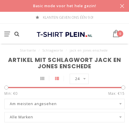
Basic mode voor het hele gezin!
KLANTEN GEVEN ONS ÉÉN 9.0!
0
Startseite
/
Schlagworte
/
jack en jones enschede
ARTIKEL MIT SCHLAGWORT JACK EN
JONES ENSCHEDE
24
Min: €
0
Max: €
15
Am meisten angesehen
Alle Marken